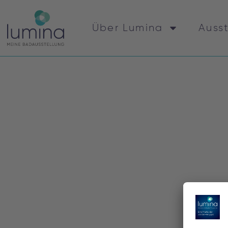
Über Lumina
Auss